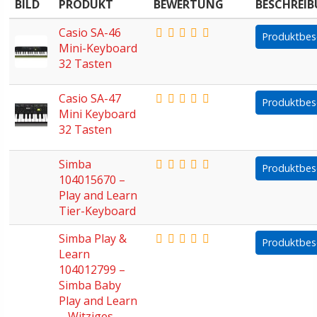
BILD
PRODUKT
BEWERTUNG
BESCHREI
Casio SA-46
Produktbes
Mini-Keyboard
32 Tasten
Casio SA-47
Produktbes
Mini Keyboard
32 Tasten
Simba
Produktbes
104015670 –
Play and Learn
Tier-Keyboard
Simba Play &
Produktbes
Learn
104012799 –
Simba Baby
Play and Learn
– Witziges