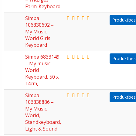
Farm-Keyboard
Simba
Produktbes
106830692 –
My Music
World Girls
Keyboard
Simba 6833149
Produktbes
– My music
World
Keyboard, 50 x
14cm,
Simba
Produktbes
106838886 –
My Music
World,
Standkeyboard,
Light & Sound