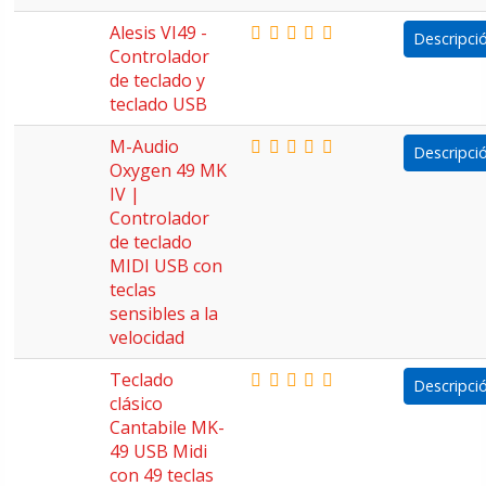
Alesis VI49 -
Descripci
Controlador
de teclado y
teclado USB
M-Audio
Descripci
Oxygen 49 MK
IV |
Controlador
de teclado
MIDI USB con
teclas
sensibles a la
velocidad
Teclado
Descripci
clásico
Cantabile MK-
49 USB Midi
con 49 teclas