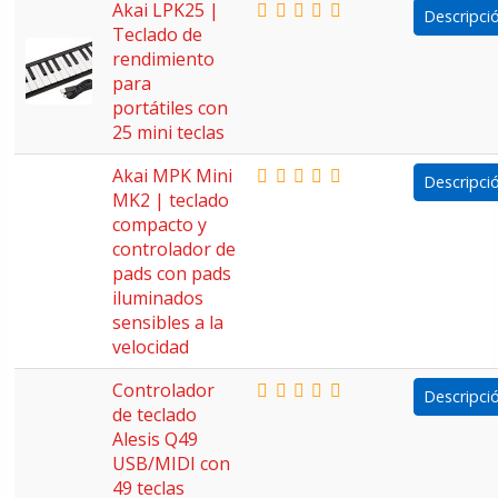
Akai LPK25 |
Descripci
Teclado de
rendimiento
para
portátiles con
25 mini teclas
Akai MPK Mini
Descripci
MK2 | teclado
compacto y
controlador de
pads con pads
iluminados
sensibles a la
velocidad
Controlador
Descripci
de teclado
Alesis Q49
USB/MIDI con
49 teclas