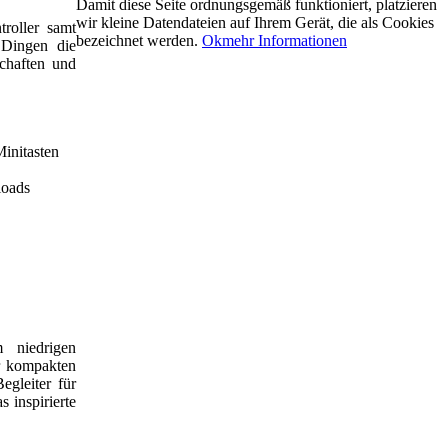
Damit diese Seite ordnungsgemäß funktioniert, platzieren
wir kleine Datendateien auf Ihrem Gerät, die als Cookies
troller samt
bezeichnet werden.
Ok
mehr Informationen
Dingen die
schaften und
initasten
loads
m niedrigen
r kompakten
gleiter für
 inspirierte