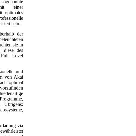
m sogenannte
mit einer
t optimales
essionelle
stert sein.
berhalb der
eleuchteten
uchten sie in
n diese des
Full Level
ionelle und
im von Akai
sich optimal
 vorzufinden
iedenartige
-Programme,
. Übrigens:
iebssysteme,
ufladung via
ährleistet