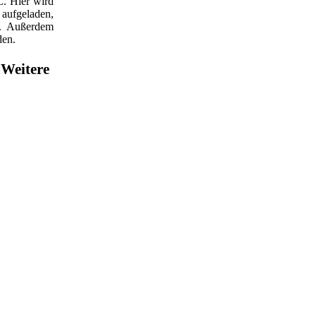
C. Hier wird
aufgeladen,
t. Außerdem
den.
Weitere