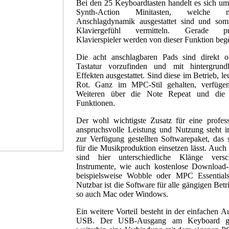
Bei den 25 Keyboardtasten handelt es sich u
Synth-Action Minitasten, welche 
Anschlagdynamik ausgestattet sind und somi
Klaviergefühl vermitteln. Gerade prof
Klavierspieler werden von dieser Funktion begei
Die acht anschlagbaren Pads sind direkt o
Tastatur vorzufinden und mit hintergrundb
Effekten ausgestattet. Sind diese im Betrieb, le
Rot. Ganz im MPC-Stil gehalten, verfüge
Weiteren über die Note Repeat und die 
Funktionen.
Der wohl wichtigste Zusatz für eine profess
anspruchsvolle Leistung und Nutzung steht 
zur Verfügung gestellten Softwarepaket, das 
für die Musikproduktion einsetzen lässt. Auch
sind hier unterschiedliche Klänge versch
Instrumente, wie auch kostenlose Download
beispielsweise Wobble oder MPC Essentials
Nutzbar ist die Software für alle gängigen Betr
so auch Mac oder Windows.
Ein weitere Vorteil besteht in der einfachen A
USB. Der USB-Ausgang am Keyboard gew