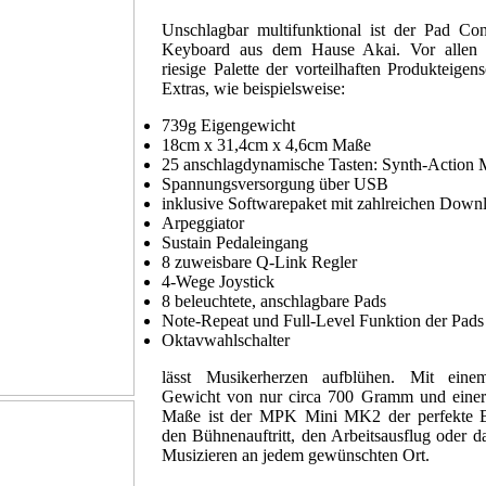
Unschlagbar multifunktional ist der Pad Con
Keyboard aus dem Hause Akai. Vor allen 
riesige Palette der vorteilhaften Produkteigen
Extras, wie beispielsweise:
739g Eigengewicht
18cm x 31,4cm x 4,6cm Maße
25 anschlagdynamische Tasten: Synth-Action M
Spannungsversorgung über USB
inklusive Softwarepaket mit zahlreichen Down
Arpeggiator
Sustain Pedaleingang
8 zuweisbare Q-Link Regler
4-Wege Joystick
8 beleuchtete, anschlagbare Pads
Note-Repeat und Full-Level Funktion der Pads
Oktavwahlschalter
lässt Musikerherzen aufblühen. Mit eine
Gewicht von nur circa 700 Gramm und eine
Maße ist der MPK Mini MK2 der perfekte Be
den Bühnenauftritt, den Arbeitsausflug oder das
Musizieren an jedem gewünschten Ort.