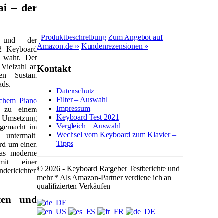
ai – der
Produktbeschreibung
Zum Angebot auf
s und der
Amazon.de ››
Kundenrezensionen »
K2 Keyboard
 wahr. Der
 Vielzahl an
Kontakt
nen Sustain
ads.
Datenschutz
Filter – Auswahl
schem Piano
Impressum
t zu einem
Keyboard Test 2021
e Umsetzung
Vergleich – Auswahl
fgemacht im
Wechsel vom Keyboard zum Klavier –
 untermalt,
Tipps
rd um einen
das moderne
mit einer
© 2026 - Keyboard Ratgeber Testberichte und
nderleichten
mehr * Als Amazon-Partner verdiene ich an
qualifizierten Verkäufen
lten und