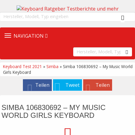
TOGGLE
NAVIGATION
NAVIGATION
Keyboard Test 2021
»
Simba
» Simba 106830692 – My Music World
Girls Keyboard
Teilen
Tweet
Teilen
SIMBA 106830692 – MY MUSIC
WORLD GIRLS KEYBOARD