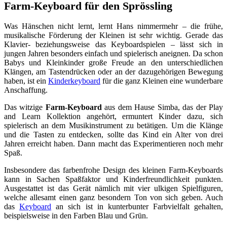
Farm-Keyboard für den Sprössling
Was Hänschen nicht lernt, lernt Hans nimmermehr – die frühe,
musikalische Förderung der Kleinen ist sehr wichtig. Gerade das
Klavier- beziehungsweise das Keyboardspielen – lässt sich in
jungen Jahren besonders einfach und spielerisch aneignen. Da schon
Babys und Kleinkinder große Freude an den unterschiedlichen
Klängen, am Tastendrücken oder an der dazugehörigen Bewegung
haben, ist ein
Kinderkeyboard
für die ganz Kleinen eine wunderbare
Anschaffung.
Das witzige
Farm-Keyboard
aus dem Hause Simba, das der Play
and Learn Kollektion angehört, ermuntert Kinder dazu, sich
spielerisch an dem Musikinstrument zu betätigen. Um die Klänge
und die Tasten zu entdecken, sollte das Kind ein Alter von drei
Jahren erreicht haben. Dann macht das Experimentieren noch mehr
Spaß.
Insbesondere das farbenfrohe Design des kleinen Farm-Keyboards
kann in Sachen Spaßfaktor und Kinderfreundlichkeit punkten.
Ausgestattet ist das Gerät nämlich mit vier ulkigen Spielfiguren,
welche allesamt einen ganz besondern Ton von sich geben. Auch
das
Keyboard
an sich ist in kunterbunter Farbvielfalt gehalten,
beispielsweise in den Farben Blau und Grün.