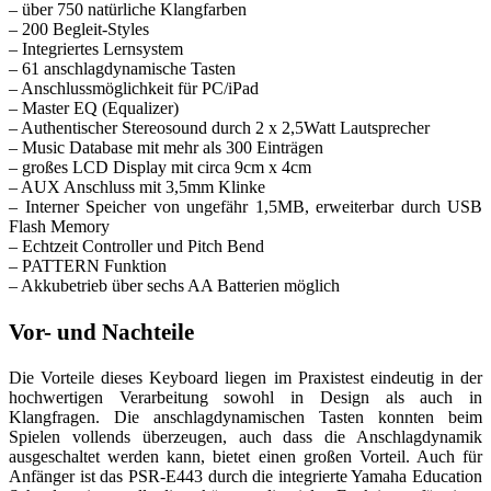
– über 750 natürliche Klangfarben
– 200 Begleit-Styles
– Integriertes Lernsystem
– 61 anschlagdynamische Tasten
– Anschlussmöglichkeit für PC/iPad
– Master EQ (Equalizer)
– Authentischer Stereosound durch 2 x 2,5Watt Lautsprecher
– Music Database mit mehr als 300 Einträgen
– großes LCD Display mit circa 9cm x 4cm
– AUX Anschluss mit 3,5mm Klinke
– Interner Speicher von ungefähr 1,5MB, erweiterbar durch USB
Flash Memory
– Echtzeit Controller und Pitch Bend
– PATTERN Funktion
– Akkubetrieb über sechs AA Batterien möglich
Vor- und Nachteile
Die Vorteile dieses Keyboard liegen im Praxistest eindeutig in der
hochwertigen Verarbeitung sowohl in Design als auch in
Klangfragen. Die anschlagdynamischen Tasten konnten beim
Spielen vollends überzeugen, auch dass die Anschlagdynamik
ausgeschaltet werden kann, bietet einen großen Vorteil. Auch für
Anfänger ist das PSR-E443 durch die integrierte Yamaha Education