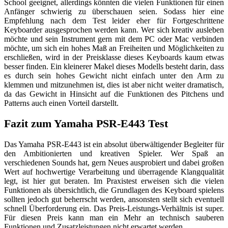
School geeignet, allerdings könnten die vielen Funktionen für einen
Anfänger schwierig zu überschauen seien. Sodass hier eine
Empfehlung nach dem Test leider eher für Fortgeschrittene
Keyboarder ausgesprochen werden kann. Wer sich kreativ ausleben
möchte und sein Instrument gern mit dem PC oder Mac verbinden
möchte, um sich ein hohes Maß an Freiheiten und Möglichkeiten zu
erschließen, wird in der Preisklasse dieses Keyboards kaum etwas
besser finden. Ein kleinerer Makel dieses Modells besteht darin, dass
es durch sein hohes Gewicht nicht einfach unter den Arm zu
klemmen und mitzunehmen ist, dies ist aber nicht weiter dramatisch,
da das Gewicht in Hinsicht auf die Funktionen des Pitchens und
Patterns auch einen Vorteil darstellt.
Fazit zum Yamaha PSR-E443 Test
Das Yamaha PSR-E443 ist ein absolut überwältigender Begleiter für
den Ambitionierten und kreativen Spieler. Wer Spaß an
verschiedenen Sounds hat, gern Neues ausprobiert und dabei großen
Wert auf hochwertige Verarbeitung und überragende Klangqualität
legt, ist hier gut beraten. Im Praxistest erweisen sich die vielen
Funktionen als übersichtlich, die Grundlagen des Keyboard spielens
sollten jedoch gut beherrscht werden, ansonsten stellt sich eventuell
schnell Überforderung ein. Das Preis-Leistungs-Verhältnis ist super.
Für diesen Preis kann man ein Mehr an technisch sauberen
Funktionen und Zusatzleistungen nicht erwartet werden.